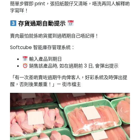
簡單步驟即 print，張招紙靚仔又清晰，唔洗再同人解釋啲
字寫咩！
存貨過期自動提示
賣肉最怕就係啲貨擺到過晒期自己唔記得！
Softcube 智能庫存管理系統：
輸入產品到期日
銷售該產品時, 如在過期前 3 日, 會彈出提示
「有一次差啲賣咗過期牛肉俾客人，好彩系統及時彈出提
醒，否則後果嚴重！」— 街市檔主