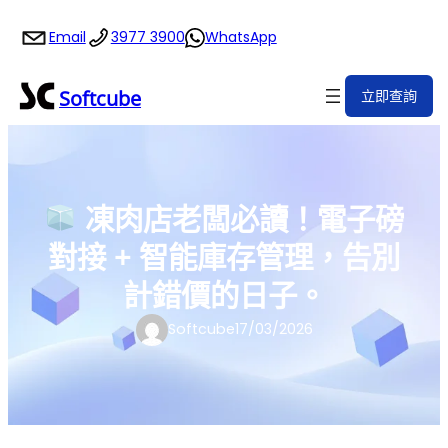
跳
Email
3977 3900
WhatsApp
至
主
要
Softcube
立即查詢
內
容
凍肉店老闆必讀！電子磅
對接 + 智能庫存管理，告別
計錯價的日子。
Softcube
17/03/2026