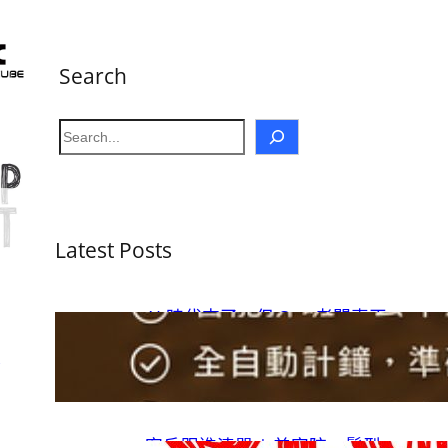
Search
S
e
a
r
c
Latest Posts
h
AI 時代來了，但 Spa 老闆真正
需要的其實是自動化
08/06/2026
.
Softcube
客戶跟進清單 | 美容院、髮型