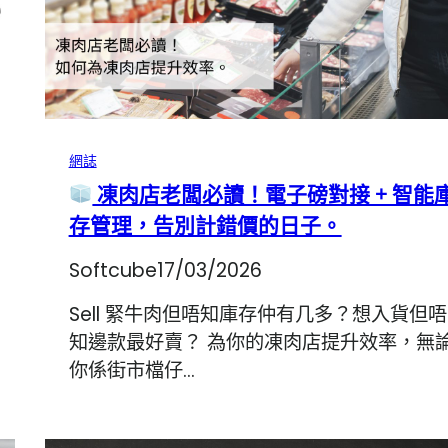
網誌
凍肉店老闆必讀！電子磅對接 + 智能
存管理，告別計錯價的日子。
Softcube
17/03/2026
Sell 緊牛肉但唔知庫存仲有几多？想入貨但唔
知邊款最好賣？ 為你的凍肉店提升效率，無
你係街市檔仔…