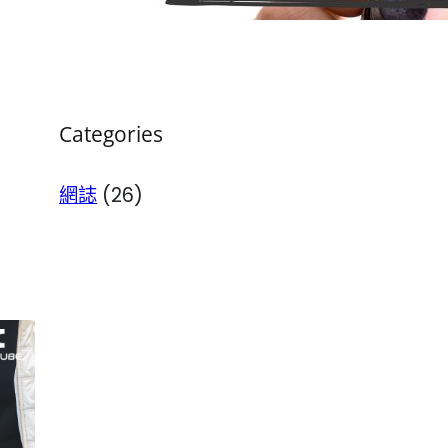
26/03/2026
.
Softcube
Categories
網誌
(26)
同