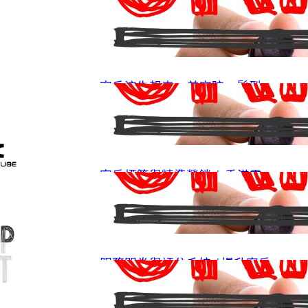
屋、診所必備既客戶管理工具
27/05/2026
.
Softcube
客戶流失報表 – 美容院、髮型
屋、零售店必學留住客人秘笈
12/05/2026
.
Softcube
客戶標籤與精準營銷 | 香港零
售、服務行業必學既營銷秘笈
09/04/2026
.
Softcube
服務問卷與評分系統 |提升客戶
滿意度方法