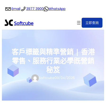
跳
Email
3977 3900
WhatsApp
至
主
要
Softcube
立即查詢
內
容
客戶標籤與精準營銷 | 香港
零售、服務行業必學既營銷
秘笈
Softcube
09/04/2026